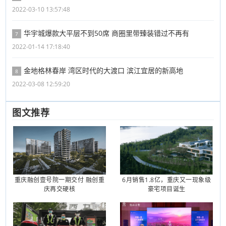
2022-03-10 13:57:48
华宇城爆款大平层不到50席 商圈里带臻装错过不再有
7
2022-01-14 17:18:40
金地格林春岸 湾区时代的大渡口 滨江宜居的新高地
8
2022-03-08 12:59:20
图文推荐
重庆融创壹号院一期交付 融创重
6月销售1.8亿，重庆又一现象级
庆再交硬核
豪宅项目诞生