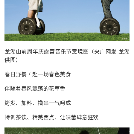
龙湖山前周年庆露营音乐节意境图（央广网发 龙湖
供图）
春日野餐 / 赴一场春色美食
伴随着春风飘荡的花草香
烤炙、加料、撸串一气呵成
特调茶饮、精美西点、让味蕾肆意狂欢