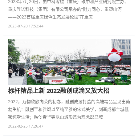
2023年7月20日，由中科零碳（重庆）碳中和产业研究院主办、
重庆陛诺科技（集团）有限公司承办的“戮力同心，重塑山河
——2023首届重庆绿色生态发展论坛”在重庆
2023-07-20 17:52:44
标杆精品上新 2022融创成渝又放大招
2022，万物欣欣向荣的初春，融创成渝打造的高端精品呈现出勃
勃生机：融创至和雅颂以至纯至雅的宋式美学，刻画成都主城低
密纯墅生活；融创春华锦以山城形意为理念彰显城
2022-02-25 17:26:47