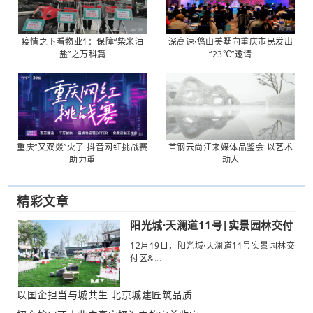
疫情之下看物业1：保障“柴米油
深高速·悠山美墅向重庆市民发出
盐”之万科篇
“23℃”邀请
重庆“又双叕”火了 抖音网红挑战赛
首钢云尚江来媒体品鉴会 以艺术
助力重
动人
精彩文章
阳光城·天澜道11号|实景园林交付
12月19日，阳光城·天澜道11号实景园林交
付区&...
以国企担当与城共生 北京城建匠筑品质