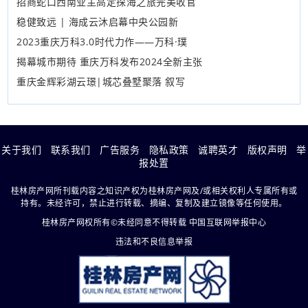
招商蛇口西南业主高定探海之旅完美收官
稳健致远 | 海成云沐启幕中央公园新
2023重庆万科3.0时代力作——万科·璞
揭幕城市期待 重庆万科发布2024全新主张
重庆金辉彩湖云璟|城芯叠墅聚落 叙写
关于我们
联系我们
广告服务
隐私政策
诚聘英才
版权声明
举
报处置
桂林房产网所刊载内容之知识产权为桂林房产网及/或相关权利人专属所有或
持有。未经许可，禁止进行转载、摘编、复制及建立镜像等任何使用。
桂林房产网权所有©未经同意不得转载
中国互联网举报中心
违法和不良信息举报