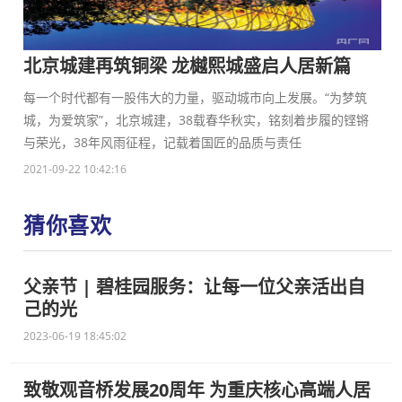
北京城建再筑铜梁 龙樾熙城盛启人居新篇
每一个时代都有一股伟大的力量，驱动城市向上发展。“为梦筑
城，为爱筑家”，北京城建，38载春华秋实，铭刻着步履的铿锵
与荣光，38年风雨征程，记载着国匠的品质与责任
2021-09-22 10:42:16
猜你喜欢
父亲节 | 碧桂园服务：让每一位父亲活出自
己的光
2023-06-19 18:45:02
致敬观音桥发展20周年 为重庆核心高端人居