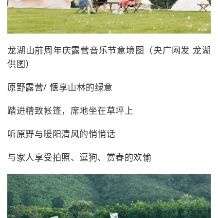
龙湖山前周年庆露营音乐节意境图（央广网发 龙湖
供图）
原野露营/ 惬享山林的绿意
踏进精致帐篷，席地坐在草坪上
听原野与暖阳清风的悄悄话
与家人享受拍照、逗狗、赏春的欢愉