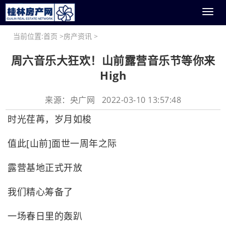
Toggl
naviga
当前位置:
首页
>
房产资讯
>
周六音乐大狂欢！山前露营音乐节等你来
High
来源：央广网 2022-03-10 13:57:48
时光荏苒，岁月如梭
值此[山前]面世一周年之际
露营基地正式开放
我们精心筹备了
一场春日里的轰趴