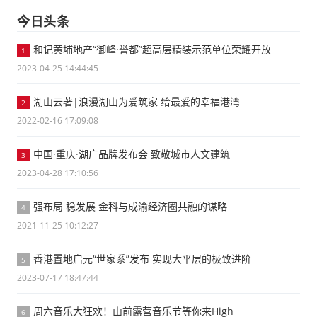
今日头条
和记黄埔地产“御峰·誉都”超高层精装示范单位荣耀开放
1
2023-04-25 14:44:45
湖山云著|浪漫湖山为爱筑家 给最爱的幸福港湾
2
2022-02-16 17:09:08
中国·重庆·湖广品牌发布会 致敬城市人文建筑
3
2023-04-28 17:10:56
强布局 稳发展 金科与成渝经济圈共融的谋略
4
2021-11-25 10:12:27
香港置地启元“世家系”发布 实现大平层的极致进阶
5
2023-07-17 18:47:44
周六音乐大狂欢！山前露营音乐节等你来High
6